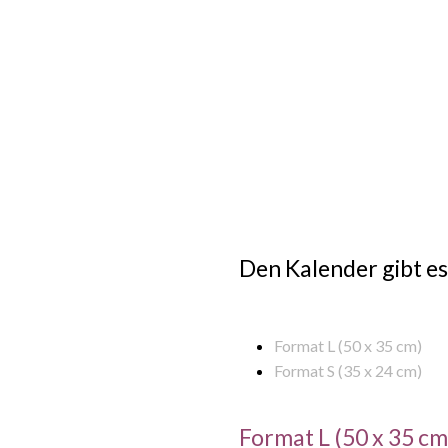
Den Kalender gibt es
Format L (50 x 35 cm)
Format S (35 x 24 cm)
Format L (50 x 35 cm