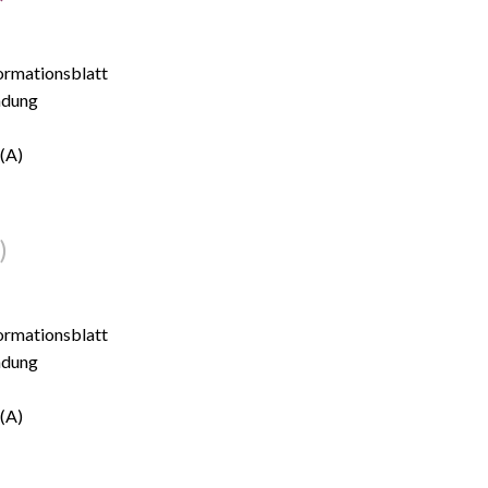
formationsblatt
ndung
 (A)
)
formationsblatt
ndung
 (A)