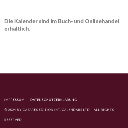
Die Kalender sind im Buch- und Onlinehandel
erhältlich.
IMPRESSUM
DATENSCHUTZ­ERKLÄRUNG
© 2024 BY CASARES EDITION INT. CALENDARS LTD. - ALL RIGHTS
RESERVED.