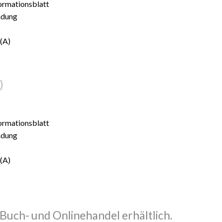
formationsblatt
ndung
 (A)
)
formationsblatt
ndung
 (A)
 Buch- und Onlinehandel erhältlich.