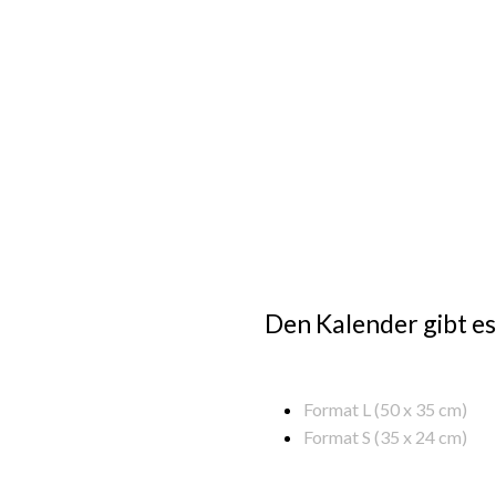
Den Kalender gibt es
Format L (50 x 35 cm)
Format S (35 x 24 cm)