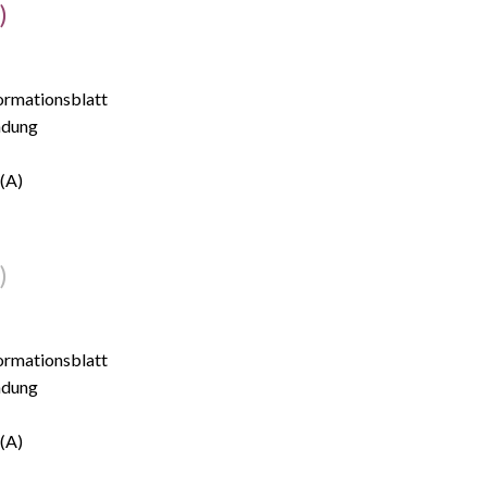
)
formationsblatt
ndung
 (A)
)
formationsblatt
ndung
 (A)